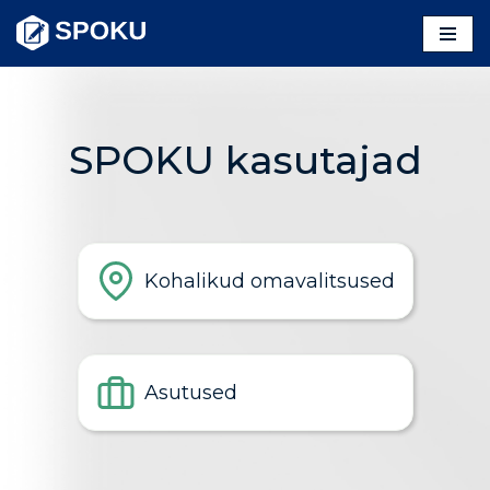
Skip
to
content
SPOKU kasutajad
Kohalikud omavalitsused
Asutused