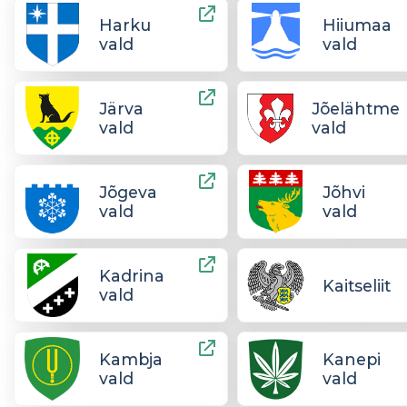
Harku
Hiiumaa
vald
vald
Järva
Jõelähtme
vald
vald
Jõgeva
Jõhvi
vald
vald
Kadrina
Kaitseliit
vald
Kambja
Kanepi
vald
vald