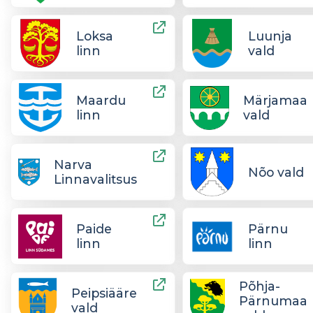
Loksa
Luunja
linn
vald
Maardu
Märjamaa
linn
vald
Narva
Nõo vald
Linnavalitsus
Paide
Pärnu
linn
linn
Põhja-
Peipsiääre
Pärnumaa
vald