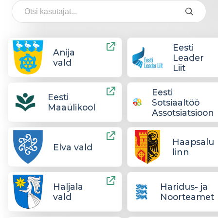
Eesti
Anija
Leader
vald
Liit
Eesti
Eesti
Sotsiaaltöö
Maaülikool
Assotsiatsioon
Haapsalu
Elva vald
linn
Haljala
Haridus- ja
vald
Noorteamet