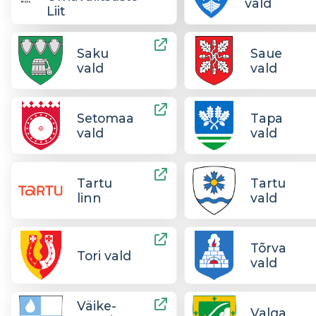
vald
Liit
Saku
Saue
vald
vald
Setomaa
Tapa
vald
vald
Tartu
Tartu
linn
vald
Tõrva
Tori vald
vald
Väike-
Valga