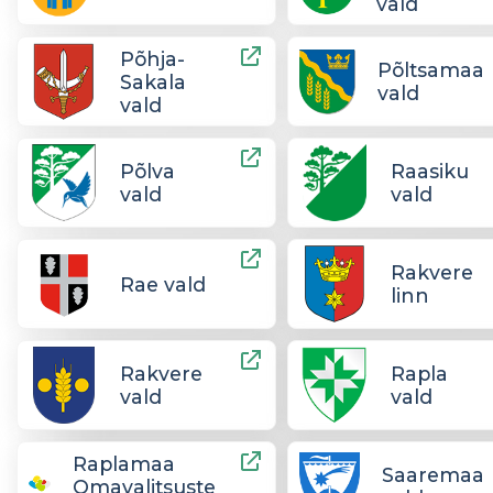
vald
Põhja-
Põltsamaa
Sakala
vald
vald
Põlva
Raasiku
vald
vald
Rakvere
Rae vald
linn
Rakvere
Rapla
vald
vald
Raplamaa
Saaremaa
Omavalitsuste