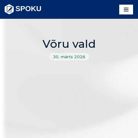
Skip
to
content
Võru vald
30. märts 2026