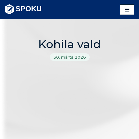
Skip
to
content
Kohila vald
30. märts 2026