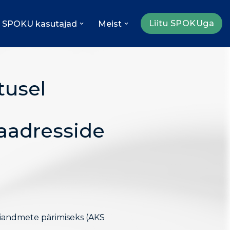
Liitu SPOKUga
SPOKU kasutajad
Meist
tusel
aadresside
iandmete pärimiseks (AKS