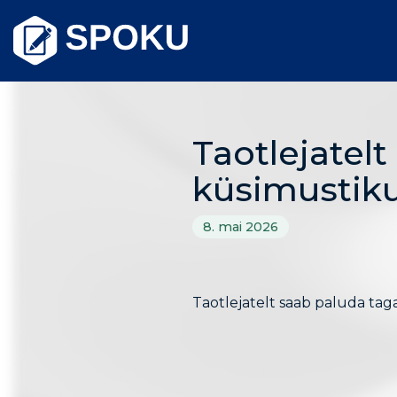
Skip
to
content
Taotlejatel
küsimustiku
8. mai 2026
Taotlejatelt saab paluda taga