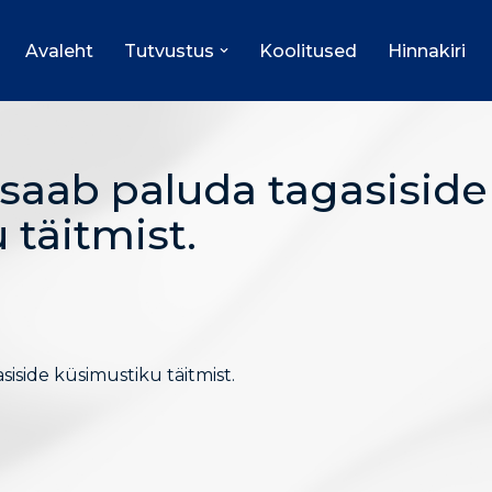
Avaleht
Tutvustus
Koolitused
Hinnakiri
t saab paluda tagasiside
 täitmist.
siside küsimustiku täitmist.