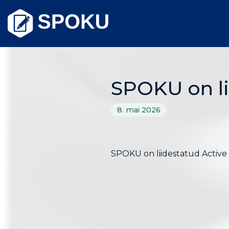
Skip
to
content
SPOKU on li
8. mai 2026
SPOKU on liidestatud Active