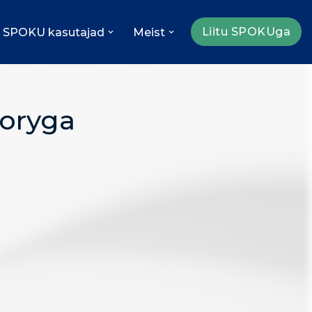
Liitu SPOKUga
SPOKU kasutajad
Meist
toryga