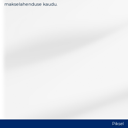
makselahenduse kaudu.
Piksel